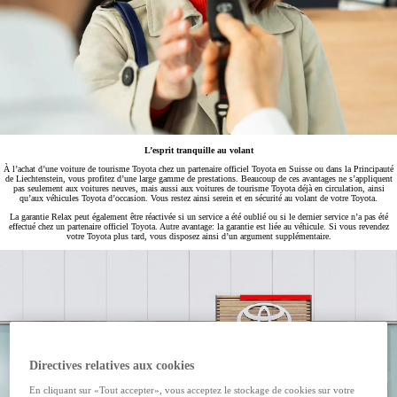
L’esprit tranquille au volant
À l’achat d’une voiture de tourisme Toyota chez un partenaire officiel Toyota en Suisse ou dans la Principauté
de Liechtenstein, vous profitez d’une large gamme de prestations. Beaucoup de ces avantages ne s’appliquent
pas seulement aux voitures neuves, mais aussi aux voitures de tourisme Toyota déjà en circulation, ainsi
qu’aux véhicules Toyota d’occasion. Vous restez ainsi serein et en sécurité au volant de votre Toyota.
La garantie Relax peut également être réactivée si un service a été oublié ou si le dernier service n’a pas été
effectué chez un partenaire officiel Toyota. Autre avantage: la garantie est liée au véhicule. Si vous revendez
votre Toyota plus tard, vous disposez ainsi d’un argument supplémentaire.
Directives relatives aux cookies
En cliquant sur «Tout accepter», vous acceptez le stockage de cookies sur votre