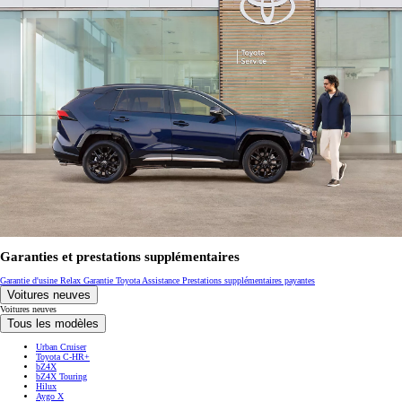
Garanties et prestations supplémentaires
Garantie d'usine
Relax Garantie
Toyota Assistance
Prestations supplémentaires payantes
Voitures neuves
Voitures neuves
Tous les modèles
Urban Cruiser
Toyota C-HR+
bZ4X
bZ4X Touring
Hilux
Aygo X