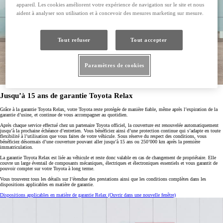
appareil. Les cookies améliorent votre expérience de navigation sur le site et nous
aident à analyser son utilisation et à concevoir des mesures marketing sur mesure.
Tout refuser
Tout accepter
Paramètres de cookies
Jusqu’à 15 ans de garantie Toyota Relax
Grâce à la garantie Toyota Relax, votre Toyota reste protégée de manière fiable, même après l’expiration de la
garantie d’usine, et continue de vous accompagner au quotidien.
Après chaque service effectué chez un partenaire Toyota officiel, la couverture est renouvelée automatiquement
jusqu’à la prochaine échéance d’entretien. Vous bénéficiez ainsi d’une protection continue qui s’adapte en toute
flexibilité à l’utilisation que vous faites de votre véhicule. Sous réserve du respect des conditions, vous
bénéficiez désormais d’une couverture pouvant aller jusqu’à 15 ans ou 250’000 km après la première
immatriculation.
La garantie Toyota Relax est liée au véhicule et reste donc valable en cas de changement de propriétaire. Elle
couvre un large éventail de composants mécaniques, électriques et électroniques essentiels et vous garantit de
pouvoir compter sur votre Toyota à long terme.
Vous trouverez tous les détails sur l’étendue des prestations ainsi que les conditions complètes dans les
dispositions applicables en matière de garantie.
Dispositions applicables en matière de garantie Relax
(Ouvrir dans une nouvelle fenêtre)