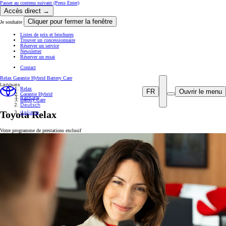
Passer au contenu suivant
(Press Enter)
Accès direct →
Cliquer pour fermer la fenêtre
Je souhaite
Listes de prix et brochures
Trouver un concessionnaire
Réserver un service
Newsletter
Réserver un essai
Contact
Relax
Garantie Hybrid
Battery Care
Langues
Relax
FR
Ouvrir le menu
Garantie Hybrid
français
Battery Care
Deutsch
italiano
Toyota Relax
Votre programme de prestations exclusif