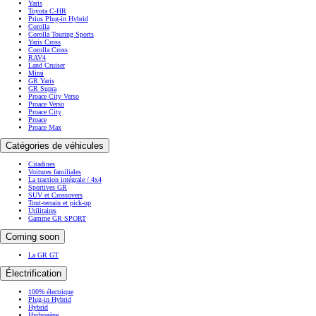
Yaris
Toyota C-HR
Prius Plug-in Hybrid
Corolla
Corolla Touring Sports
Yaris Cross
Corolla Cross
RAV4
Land Cruiser
Mirai
GR Yaris
GR Supra
Proace City Verso
Proace Verso
Proace City
Proace
Proace Max
Catégories de véhicules
Citadines
Voitures familiales
La traction intégrale / 4x4
Sportives GR
SUV et Crossovers
Tout-terrain et pick-up
Utilitaires
Gamme GR SPORT
Coming soon
La GR GT
Électrification
100% électrique
Plug-in Hybrid
Hybrid
Hydrogène