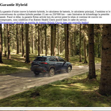
Garantie Hybrid
La garantie d’usine couvre la batterie hybride, le calculateur de batterie, le calculateur principal, l’onduleur et le
convertisseur du système hybride pendant 15 ans ou 250’000 km – sans limitation de kilométrage la première
année. Passé ce délai, la garantie Relax activée lors du service prend le relais et continue de couvrir ces
composants, sous condition d’un Battery Health Check positif dans le cadre du service.
Dispositions applicables en matière de garantie Hybrid
(Ouvrir dans une nouvelle fenêtre)