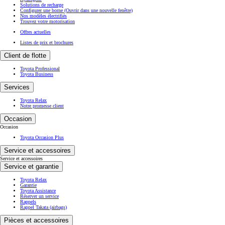
Solutions de recharge
Configurer une borne
(Ouvrir dans une nouvelle fenêtre)
Nos modèles électrifiés
Trouvez votre motorisation
Offres actuelles
Listes de prix et brochures
Client de flotte
Toyota Professional
Toyota Business
Services
Toyota Relax
Notre promesse client
Occasion
Occasion
Toyota Occasion Plus
Service et accessoires
Service et accessoires
Service et garantie
Toyota Relax
Garantie
Toyota Assistance
Réserver un service
Rappels
Rappel Takata (airbags)
Pièces et accessoires