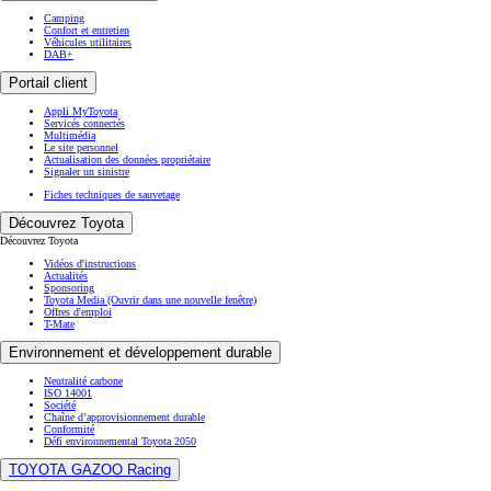
Camping
Confort et entretien
Véhicules utilitaires
DAB+
Portail client
Appli MyToyota
Servicés connectés
Multimédia
Le site personnel
Actualisation des données propriétaire
Signaler un sinistre
Fiches techniques de sauvetage
Découvrez Toyota
Découvrez Toyota
Vidéos d'instructions
Actualités
Sponsoring
Toyota Media
(Ouvrir dans une nouvelle fenêtre)
Offres d'emploi
T-Mate
Environnement et développement durable
Neutralité carbone
ISO 14001
Société
Chaîne d’approvisionnement durable
Conformité
Défi environnemental Toyota 2050
TOYOTA GAZOO Racing