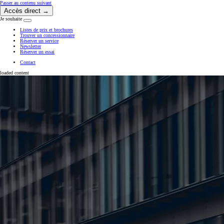
(Press Enter)
Passer au contenu suivant
Accès direct →
Je souhaite
Cliquer pour fermer la fenêtre
Listes de prix et brochures
Trouver un concessionnaire
Réserver un service
Newsletter
Réserver un essai
Contact
loaded content