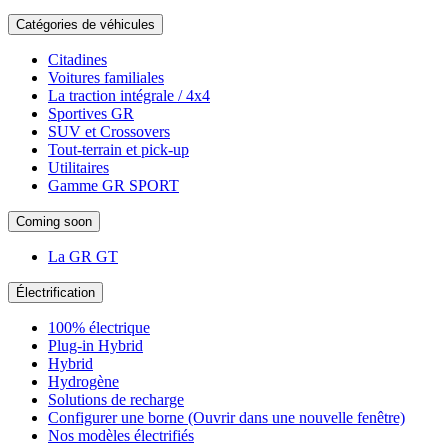
Catégories de véhicules
Citadines
Voitures familiales
La traction intégrale / 4x4
Sportives GR
SUV et Crossovers
Tout-terrain et pick-up
Utilitaires
Gamme GR SPORT
Coming soon
La GR GT
Électrification
100% électrique
Plug-in Hybrid
Hybrid
Hydrogène
Solutions de recharge
Configurer une borne
(Ouvrir dans une nouvelle fenêtre)
Nos modèles électrifiés