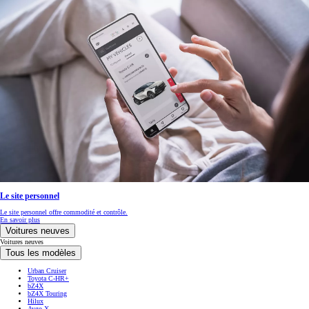
Le site personnel
Le site personnel offre commodité et contrôle.
En savoir plus
Voitures neuves
Voitures neuves
Tous les modèles
Urban Cruiser
Toyota C-HR+
bZ4X
bZ4X Touring
Hilux
Aygo X