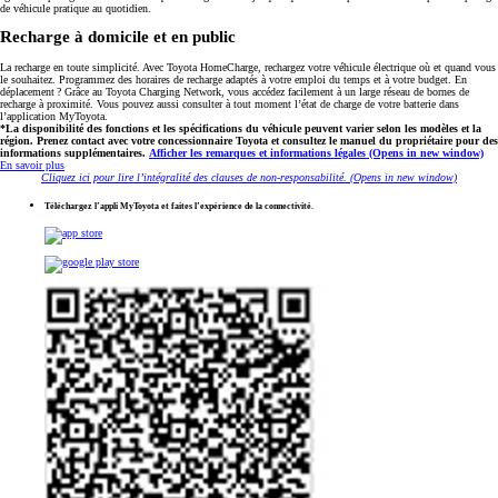
de véhicule pratique au quotidien.
Recharge à domicile et en public
La recharge en toute simplicité. Avec Toyota HomeCharge, rechargez votre véhicule électrique où et quand vous
le souhaitez. Programmez des horaires de recharge adaptés à votre emploi du temps et à votre budget. En
déplacement ? Grâce au Toyota Charging Network, vous accédez facilement à un large réseau de bornes de
recharge à proximité. Vous pouvez aussi consulter à tout moment l’état de charge de votre batterie dans
l’application MyToyota.
*La disponibilité des fonctions et les spécifications du véhicule peuvent varier selon les modèles et la
région. Prenez contact avec votre concessionnaire Toyota et consultez le manuel du propriétaire pour des
informations supplémentaires.
Afficher les remarques et informations légales
(Opens in new window)
En savoir plus
Cliquez ici pour lire l’intégralité des clauses de non-responsabilité.
(Opens in new window)
Téléchargez l’appli MyToyota et faites l’expérience de la connectivité.