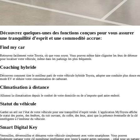
Découvrez quelques-unes des fonctions conçues pour vous assurer
une tranquillité d’esprit et une commodité accrue:
Find my car
Retrouvez facilement votre Toyota, où que vous soyez. Vous pouvez même faire clignoter les feux de détresse
pour localiser votre véhicule, même dans les parkings les plus fréquentés.
Coaching hybride
Découvrez comment tirer le meilleur parti de votre véhicule hybride Toyota, adopter une conduite plus douce en
mode EV et réduire votre consommation de carburant.
Climatisation à distance
Allumez la climatisation depuis le confort de votre domicile ou de n’importe quel autre endroit.
Statut du véhicule
Gardez un œil sur l’état de votre véhicule pour une tranquillité d’esprit totale. L’application MyToyota affiche
le statut des portes, des fenêtres, du toit ouvrant, du coffre, des feux, ainsi que la présence éventuelle de la clé
intelligente à l’intérieur du véhicule.
Smart Digital Key
Verrouillez, déverrouillez et démarrez votre véhicule simplement avec votre smartphone. Vous pouvez
également partager votre clé numérique intelligente avec jusqu’à quatre autres personnes – idéal pour un partage