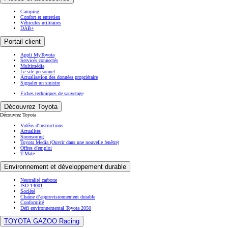
Camping
Confort et entretien
Véhicules utilitaires
DAB+
Portail client
Appli MyToyota
Servicés connectés
Multimédia
Le site personnel
Actualisation des données propriétaire
Signaler un sinistre
Fiches techniques de sauvetage
Découvrez Toyota
Découvrez Toyota
Vidéos d'instructions
Actualités
Sponsoring
Toyota Media
(Ouvrir dans une nouvelle fenêtre)
Offres d'emploi
T-Mate
Environnement et développement durable
Neutralité carbone
ISO 14001
Société
Chaîne d’approvisionnement durable
Conformité
Défi environnemental Toyota 2050
TOYOTA GAZOO Racing