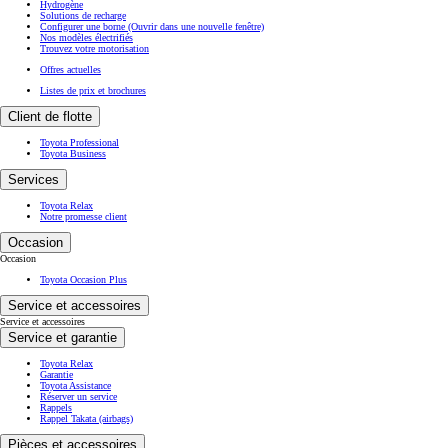
Hydrogène
Solutions de recharge
Configurer une borne
(Ouvrir dans une nouvelle fenêtre)
Nos modèles électrifiés
Trouvez votre motorisation
Offres actuelles
Listes de prix et brochures
Client de flotte
Toyota Professional
Toyota Business
Services
Toyota Relax
Notre promesse client
Occasion
Occasion
Toyota Occasion Plus
Service et accessoires
Service et accessoires
Service et garantie
Toyota Relax
Garantie
Toyota Assistance
Réserver un service
Rappels
Rappel Takata (airbags)
Pièces et accessoires