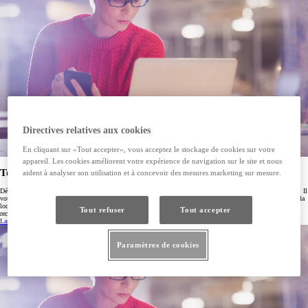
Directives relatives aux cookies
En cliquant sur «Tout accepter», vous acceptez le stockage de cookies sur votre
appareil. Les cookies améliorent votre expérience de navigation sur le site et nous
Toyota Connectivity Match
aident à analyser son utilisation et à concevoir des mesures marketing sur mesure.
Découvrez tout le potentiel des services connectés de votre Toyota grâce à l’outil Toyota Connectivity Match. Il
vous suffit de saisir le numéro de châssis (VIN) pour voir quelles fonctions à distance sont disponibles – de la
localisation de votre véhicule à la régulation de la température intérieure, en passant par le lancement de la
Tout refuser
Tout accepter
recharge de votre véhicule branché – directement via l’application MyToyota.
Lancer l’outil
(Ouvrir dans une nouvelle fenêtre)
Paramètres de cookies