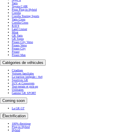
Yaris
Toyota C-HR
Prius Plug-in Hybrid
Corolla
Corolla Touring Sports
Yaris Cross
Corolla Cross
RAV4
Land Cruiser
Mirai
GR Yaris
GR Supra
Proace City Verso
Proace Verso
Proace City
Proace
Proace Max
Catégories de véhicules
Citadines
Voitures familiales
La traction intégrale / 4x4
Sportives GR
SUV et Crossovers
Tout-terrain et pick-up
Utilitaires
Gamme GR SPORT
Coming soon
La GR GT
Électrification
100% électrique
Plug-in Hybrid
Hybrid