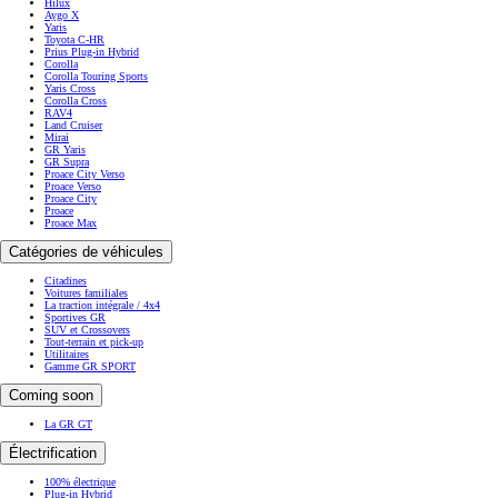
Hilux
Aygo X
Yaris
Toyota C-HR
Prius Plug-in Hybrid
Corolla
Corolla Touring Sports
Yaris Cross
Corolla Cross
RAV4
Land Cruiser
Mirai
GR Yaris
GR Supra
Proace City Verso
Proace Verso
Proace City
Proace
Proace Max
Catégories de véhicules
Citadines
Voitures familiales
La traction intégrale / 4x4
Sportives GR
SUV et Crossovers
Tout-terrain et pick-up
Utilitaires
Gamme GR SPORT
Coming soon
La GR GT
Électrification
100% électrique
Plug-in Hybrid