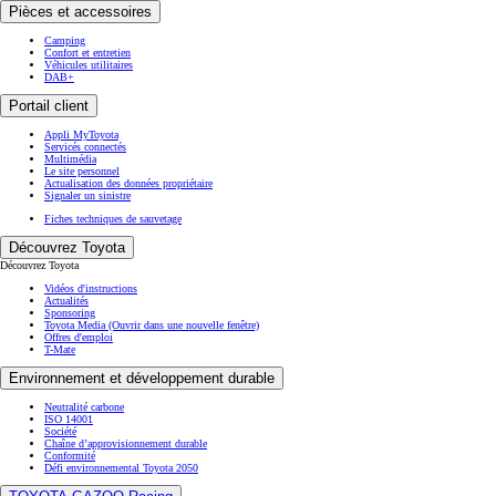
Pièces et accessoires
Camping
Confort et entretien
Véhicules utilitaires
DAB+
Portail client
Appli MyToyota
Servicés connectés
Multimédia
Le site personnel
Actualisation des données propriétaire
Signaler un sinistre
Fiches techniques de sauvetage
Découvrez Toyota
Découvrez Toyota
Vidéos d'instructions
Actualités
Sponsoring
Toyota Media
(Ouvrir dans une nouvelle fenêtre)
Offres d'emploi
T-Mate
Environnement et développement durable
Neutralité carbone
ISO 14001
Société
Chaîne d’approvisionnement durable
Conformité
Défi environnemental Toyota 2050