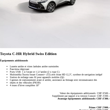
Toyota C-HR Hybrid Swiss Edition
Équipements additionnels
Lunette arrière et vitres latérales arrière surteintées
Pare-brise dégivrant
Ports USB: 1 à l’avant et 1 à l’arrière (2 x type C)
Multimédia Toyota Smart Connect+ (T2) avec écran HD 12,3", système de navigation intégré
Station de recharge sans fil pour appareils mobiles (Qi)
Capteurs de stationnement avant et arrière, assistance au freinage avec reconnaissance des
objets et des véhicules (PKSB)
4 roues d’hiver complètes 18"
Valeur des équipements additionnels: CHF 6'500.–
Supplément par rapport à la version Comort: CHF 2'200.–
Avantage équipements additionnels: CHF 4'300.–
Prime: CHF 2'000.–