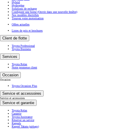
Hybrid
Hydrogène
Solutions de recharge
Configurer une borne
(Ouvrir dans une nouvelle fenêtre)
Nos modèles électrifiés
Trouvez votre motorisation
Offres actuelles
Listes de prix et brochures
Client de flotte
Toyota Professional
Toyota Business
Services
Toyota Relax
Notre promesse client
Occasion
Occasion
Toyota Occasion Plus
Service et accessoires
Service et accessoires
Service et garantie
Toyota Relax
Garantie
Toyota Assistance
Réserver un service
Rappels
Rappel Takata (airbags)