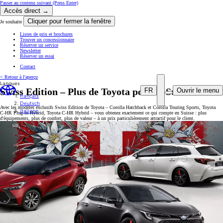
Passer au contenu suivant
(Press Enter)
Accès direct →
Cliquer pour fermer la fenêtre
Je souhaite
Listes de prix et brochures
Trouver un concessionnaire
Réserver un service
Newsletter
Réserver un essai
Contact
< Retour à l'aperçu
Langues
Swiss Edition – Plus de Toyota pour la Suisse
FR
Ouvrir le menu
français
Deutsch
Avec les modèles exclusifs Swiss Edition de Toyota – Corolla Hatchback et Corolla Touring Sports, Toyota
italiano
C‑HR Plug‑in Hybrid, Toyota C‑HR Hybrid – vous obtenez exactement ce qui compte en Suisse : plus
d'équipements, plus de confort, plus de valeur – à un prix particulièrement attractif pour le client.