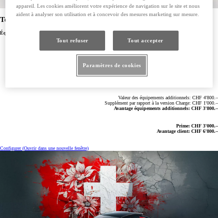
appareil. Les cookies améliorent votre expérience de navigation sur le site et nous
aident à analyser son utilisation et à concevoir des mesures marketing sur mesure.
Toyota C-HR Plug-in Hybrid Swiss Edition
Équipements additionnels
Tout refuser
Tout accepter
Lunette arrière et vitres latérales arrière surteintées
Pare-brise dégivrant
Ports USB: 1 à l’avant et 1 à l’arrière (2 x type C)
Multimédia Toyota Smart Connect+ (T2) avec écran HD 12,3", système de navigation intégré
Paramètres de cookies
Station de recharge sans fil pour appareils mobiles (Qi)
Capteurs de stationnement avant et arrière, assistance au freinage avec reconnaissance des
objets et des véhicules (PKSB)
4 roues d’hiver complètes 18"
Valeur des équipements additionnels: CHF 4'800.–
Supplément par rapport à la version Charge: CHF 1'000.–
Avantage équipements additionnels: CHF 3'800.–
Prime: CHF 3'000.–
Avantage client: CHF 6'800.–
Configurer
(Ouvrir dans une nouvelle fenêtre)