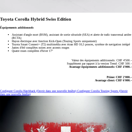
Toyota Corolla Hybrid Swiss Edition
Équipements additionnels
Assistant d'angle mort (BSM), assistant de sortie sécurisée (SEA) et alerte de trafic transversal arrière
(RCTA)
Hayon électrique avec fonction Kick-Open (Touring Sports uniquement)
Toyota Smart Connect+ (T2) multimédia avec écran HD 10,5 pouces, système de navigation intégré
Jantes d'été complètes noires avec accents rouges
Quatre roues complètes d'hiver 17''
Valeur des équipements additionnels: CHF 4'500.–
Supplément par rapport à la version Trend: CHF 500.–
Avantage équipements additionnels: CHF 4'000.–
Prime: CHF 2'000.–
Avantage client: CHF 6'000.–
Configurer Corolla Hatchback
(Ouvrir dans une nouvelle fenêtre)
Configurer Corolla Touring Sports
(Ouvrir
dans une nouvelle fenêtre)