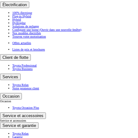
Électrification
100% électrique
Plug-in Hybrid
Hybrid
Hydrogène
Solutions de recharge
Configurer une borne
(Ouvrir dans une nouvelle fenêtre)
Nos modèles électrifiés
Trouvez votre motorisation
Offres actuelles
Listes de prix et brochures
Client de flotte
Toyota Professional
Toyota Business
Services
Toyota Relax
Notre promesse client
Occasion
Occasion
Toyota Occasion Plus
Service et accessoires
Service et accessoires
Service et garantie
Toyota Relax
Garantie