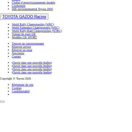
Chaîne d’approvisionnement durable
Conformité
Défi environnemental Toyota 2050
TOYOTA GAZOO Racing
World Rally Championship (WRC)
World Endurance Championship (WEC)
World Rally-Raid Championship (W2RC)
Voiture de sport GR
Modèles GR SPORT
Trouver un concessionnaire
Réservez service
Réserver un essai
Newsletter
Contact
(Ouvrir dans une nouvelle fenêtre)
(Ouvrir dans une nouvelle fenêtre)
(Ouvrir dans une nouvelle fenêtre)
(Ouvrir dans une nouvelle fenêtre)
Copyright © Toyota 2026
Règlement du site
Cookies
Confidentialité