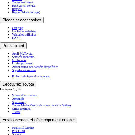
Toyota Assistance
Réserver un service
Rappels
Rappel Takata (airbags)
Pièces et accessoires
Camping
Confort et entretien
Véhicules utilitaires
DAB+
Portail client
Appli MyToyota
Servicés connectés
Multimédia
Le site personnel
Actualisation des données propriétaire
Signaler un sinistre
Fiches techniques de sauvetage
Découvrez Toyota
Découvrez Toyota
Vidéos d'instructions
Actualités
Sponsoring
Toyota Media
(Ouvrir dans une nouvelle fenêtre)
Offres d'emploi
T-Mate
Environnement et développement durable
Neutralité carbone
ISO 14001
Société