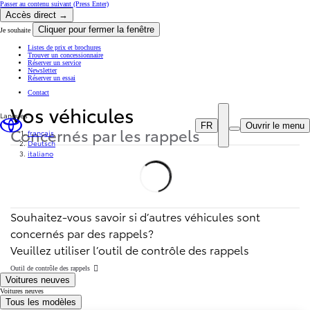
Passer au contenu suivant
(Press Enter)
Accès direct →
Cliquer pour fermer la fenêtre
Je souhaite
Listes de prix et brochures
Trouver un concessionnaire
Réserver un service
Newsletter
Réserver un essai
Contact
Vos véhicules
Langues
FR
Ouvrir le menu
Concernés par les rappels
français
Deutsch
italiano
Souhaitez-vous savoir si d’autres véhicules sont
concernés par des rappels?
Veuillez utiliser l’outil de contrôle des rappels
Outil de contrôle des rappels
Voitures neuves
Voitures neuves
Tous les modèles