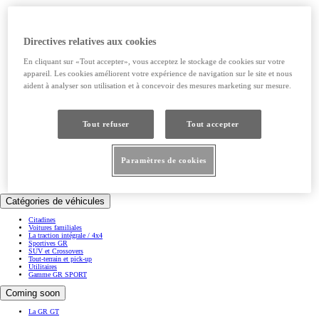
Urban Cruiser
Toyota C-HR+
bZ4X
bZ4X Touring
Directives relatives aux cookies
Hilux
Aygo X
Yaris
En cliquant sur «Tout accepter», vous acceptez le stockage de cookies sur votre
Toyota C-HR
appareil. Les cookies améliorent votre expérience de navigation sur le site et nous
Prius Plug-in Hybrid
Corolla
aident à analyser son utilisation et à concevoir des mesures marketing sur mesure.
Corolla Touring Sports
Yaris Cross
Corolla Cross
RAV4
Land Cruiser
Tout refuser
Tout accepter
Mirai
GR Yaris
GR Supra
Proace City Verso
Proace Verso
Paramètres de cookies
Proace City
Proace
Proace Max
Catégories de véhicules
Citadines
Voitures familiales
La traction intégrale / 4x4
Sportives GR
SUV et Crossovers
Tout-terrain et pick-up
Utilitaires
Gamme GR SPORT
Coming soon
La GR GT