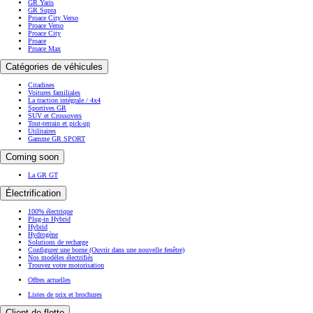
GR Yaris
GR Supra
Proace City Verso
Proace Verso
Proace City
Proace
Proace Max
Catégories de véhicules
Citadines
Voitures familiales
La traction intégrale / 4x4
Sportives GR
SUV et Crossovers
Tout-terrain et pick-up
Utilitaires
Gamme GR SPORT
Coming soon
La GR GT
Électrification
100% électrique
Plug-in Hybrid
Hybrid
Hydrogène
Solutions de recharge
Configurer une borne
(Ouvrir dans une nouvelle fenêtre)
Nos modèles électrifiés
Trouvez votre motorisation
Offres actuelles
Listes de prix et brochures
Client de flotte