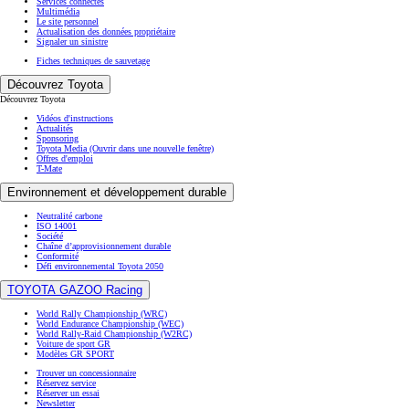
Servicés connectés
Multimédia
Le site personnel
Actualisation des données propriétaire
Signaler un sinistre
Fiches techniques de sauvetage
Découvrez Toyota
Découvrez Toyota
Vidéos d'instructions
Actualités
Sponsoring
Toyota Media
(Ouvrir dans une nouvelle fenêtre)
Offres d'emploi
T-Mate
Environnement et développement durable
Neutralité carbone
ISO 14001
Société
Chaîne d’approvisionnement durable
Conformité
Défi environnemental Toyota 2050
TOYOTA GAZOO Racing
World Rally Championship (WRC)
World Endurance Championship (WEC)
World Rally-Raid Championship (W2RC)
Voiture de sport GR
Modèles GR SPORT
Trouver un concessionnaire
Réservez service
Réserver un essai
Newsletter