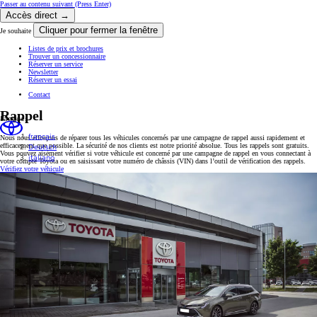
Passer au contenu suivant
(Press Enter)
Accès direct →
Cliquer pour fermer la fenêtre
Je souhaite
Listes de prix et brochures
Trouver un concessionnaire
Réserver un service
Newsletter
Réserver un essai
Contact
Rappel
Langues
français
Nous nous efforçons de réparer tous les véhicules concernés par une campagne de rappel aussi rapidement et
Deutsch
efficacement que possible. La sécurité de nos clients est notre priorité absolue. Tous les rappels sont gratuits.
Vous pouvez aisément vérifier si votre véhicule est concerné par une campagne de rappel en vous connectant à
italiano
votre compte Toyota ou en saisissant votre numéro de châssis (VIN) dans l’outil de vérification des rappels.
Vérifiez votre véhicule