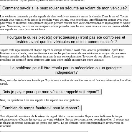
Comment savoir si je peux rouler en sécurité au volant de mon véhicule?
Les véhicules concernés par des rappels de sécurité doivent rarement cesser de circuler. Dans le cas où Toyota
devrait vous conseiller de cesser de conduire votre voiture, nous prendrons immédiatement contact avec vous
pour vous en informer. Vous pouvez toujours prendre contact avec votre concessionnaire Toyota pour en savoir
plus. Néanmoins, nous vous encourageons à faire procéder dans les meilleurs délais à tous les travaux relatifs
aux rappels en cours de votre véhicule.
Pourquoi la ou les pièce(s) défectueuse(s) n’ont pas été contrôlées et
testées avant que les véhicules ne soient commercialisés?
Toyota teste rigoureusement chaque aspect de chaque véhicule avant d’en lancer la production. Après leur
livraison à nos clients, nous continuons à suivre les performances de nos véhicules au moyen de processus
internes associés à des informations émanant de nos concessionnaires Toyota et de nos clients. Lorsqu’un
problème est identifié, nous estimons agir dans votre intérêt en rappelant votre véhicule.
Le problème peut-il être résolu par un mécanicien ou un garagiste
indépendant?
Non, seuls des techniciens formés par Toyota sont à même de procéder aux modifications nécessaires lors d’un
rappel.
Dois-je payer pour que mon véhicule rappelé soit réparé?
Non, les opérations liées aux rappels / les réparations sont gratuites.
Combien de temps faudra-t-il pour le réparer?
Tout dépend du modèle et de la raison du rappel. Votre concessionnaire Toyota vous indiquera le temps
nécessaire pour effectuer les travaux sur votre véhicule. En cas de circonstances exceptionnelles, il se peut que
la réparation prenne davantage de temps que prévu. Le cas échéant, votre concessionnaire Toyota vous en
informera.