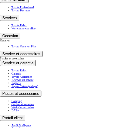
Toyota Professional
Toyota Business
Services
Toyota Relax
Notre promesse client
Occasion
Occasion
Toyota Occasion Plus
Service et accessoires
Service et accessoires
Service et garantie
Toyota Relax
Garantie
Toyota Assistance
Réserver un service
Rappels
Rappel Takata (airbags)
Pièces et accessoires
Camping
Confort et entretien
Véhicules utilitaires
DAB+
Portail client
Appli MyToyota