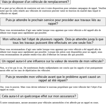
Vais-je disposer d’un véhicule de remplacement?
Il se peut qu’un véhicule de courtoisie soit mis à votre disposition pour certaines campagnes de rappel. Veuillez
noter que les coûts relatifs aux véhicules de courtoisie peuvent varier en fonction du marché dans lequel le
véhicule est réparé.
Puis-je attendre le prochain service pour procéder aux travaux liés au
rappel?
Nous vous recommandons d’agir sans tarder lorsque vous apprenez que votre véhicule a été rappelé afin de
réduire tout risque aussi rapidement que possible.
Mon véhicule fait l’objet de plusieurs rappels. Dois-je attendre jusqu’à que
tous les travaux puissent être effectués en une seule fois?
Nous vous recommandons d’agir sans tarder lorsque vous apprenez que votre véhicule a été rappelé afin de
réduire tout risque aussi rapidement que possible. Lorsque des pièces sont disponibles pour un rappel, nous
vous recommandons de prendre rendez-vous afin d’effectuer les travaux dès que possible.
Un rappel aura-t-il une influence sur la valeur de revente de mon véhicule?
Non, ce n’est pas le cas. De nombreuses études indépendantes ont conclu que les rappels n’ont pratiquement
aucun effet sur les taux de dépréciation des véhicules.
Puis-je revendre mon véhicule avant que le problème ayant causé un
rappel ait été réparé?
Oui, vous le pouvez. Mais vous devrez informer le nouveau propriétaire que votre véhicule fait l’objet d’un
rappel en cours.
Cela aura-t-il un quelconque effet sur mon assurance?
À notre connaissance, aucune assurance pour véhicules automobiles n’est affectée par un rappel en cours.