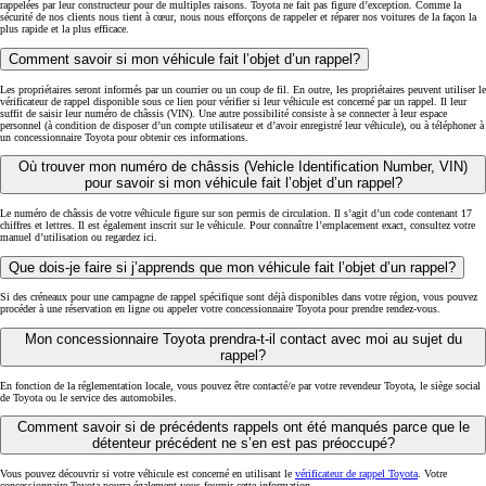
rappelées par leur constructeur pour de multiples raisons. Toyota ne fait pas figure d’exception. Comme la
sécurité de nos clients nous tient à cœur, nous nous efforçons de rappeler et réparer nos voitures de la façon la
plus rapide et la plus efficace.
Comment savoir si mon véhicule fait l’objet d’un rappel?
Les propriétaires seront informés par un courrier ou un coup de fil. En outre, les propriétaires peuvent utiliser le
vérificateur de rappel disponible sous ce lien pour vérifier si leur véhicule est concerné par un rappel. Il leur
suffit de saisir leur numéro de châssis (VIN). Une autre possibilité consiste à se connecter à leur espace
personnel (à condition de disposer d’un compte utilisateur et d’avoir enregistré leur véhicule), ou à téléphoner à
un concessionnaire Toyota pour obtenir ces informations.
Où trouver mon numéro de châssis (Vehicle Identification Number, VIN)
pour savoir si mon véhicule fait l’objet d’un rappel?
Le numéro de châssis de votre véhicule figure sur son permis de circulation. Il s’agit d’un code contenant 17
chiffres et lettres. Il est également inscrit sur le véhicule. Pour connaître l’emplacement exact, consultez votre
manuel d’utilisation ou regardez ici.
Que dois-je faire si j’apprends que mon véhicule fait l’objet d’un rappel?
Si des créneaux pour une campagne de rappel spécifique sont déjà disponibles dans votre région, vous pouvez
procéder à une réservation en ligne ou appeler votre concessionnaire Toyota pour prendre rendez-vous.
Mon concessionnaire Toyota prendra-t-il contact avec moi au sujet du
rappel?
En fonction de la réglementation locale, vous pouvez être contacté/e par votre revendeur Toyota, le siège social
de Toyota ou le service des automobiles.
Comment savoir si de précédents rappels ont été manqués parce que le
détenteur précédent ne s’en est pas préoccupé?
Vous pouvez découvrir si votre véhicule est concerné en utilisant le
vérificateur de rappel Toyota
. Votre
concessionnaire Toyota pourra également vous fournir cette information.