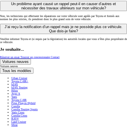
Un problème ayant causé un rappel peut-il en causer d’autres et
nécessiter des travaux ultérieurs sur mon véhicule?
Non, les techniciens qui effectuent les réparations sur votre véhicule sont agréés par Toyota et formés aux
normes les plus strictes, ils prendront donc le plus grand soin de votre véhicule.
J’ai reçu la notification d’un rappel mais je ne possède plus ce véhicule.
Que dois-je faire?
Veuillez informer Toyota et (si requis par la législation) les autorités locales que vous n’êtes plus propriétaire de
ce véhicule.
Je souhaite...
Réserver un essai
Trouver un concessionaire
Contact
Voitures neuves
Voitures neuves
Tous les modèles
Urban Cruiser
Toyota C-HR+
bZ4X
bZ4X Touring
Hilux
Aygo X
Yaris
Toyota C-HR
Prius Plug-in Hybrid
Corolla
Corolla Touring Sports
Yaris Cross
Corolla Cross
RAV4
Land Cruiser
Mirai