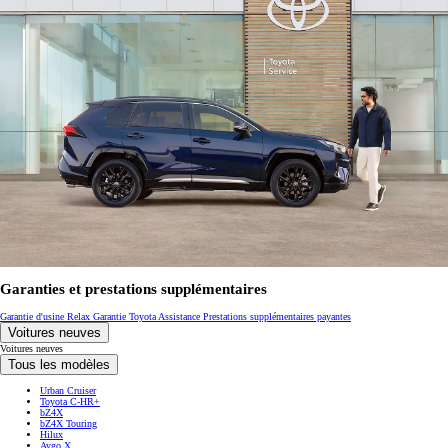
Garanties et prestations supplémentaires
Garantie d'usine
Relax Garantie
Toyota Assistance
Prestations supplémentaires payantes
Voitures neuves
Voitures neuves
Tous les modèles
Urban Cruiser
Toyota C-HR+
bZ4X
bZ4X Touring
Hilux
Aygo X