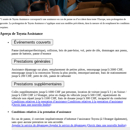
*1 année de Toyota Assistance correspond à une assistance en cas de panne ou d’accident dans toute l’Europe, sans prolongation de
garantie. La prolongation de Toyota Assistance s’applique aussi aux modèles précédents, dans la mesure où ils remplissent les conditions
requises.
Aperçu de Toyota Assistance
Événements couverts
Panne (mécanique/électrique), collision, bris de pare-brise, vol, perte de clés, dommages aux pneus,
panne de batterie, panne d’essence
Prestations générales
Assistance dépannage sur place, remplacement de petites pièces, remorquage jusqu’à 2000 CHF,
remorquage jusqu’à la concession Toyota la plus proche, remorque/caravane, frais de stationnement
jusqu’à 200 CHF, perte de clés, panne de carburant
Prestations supplémentaires
Coûts supplémentaires jusqu’à 1000 CHF par personne, location de voiture jusqu’à 3 j en Suisse /
jusqu’à 1500 CHF à l’étranger, prise en charge du véhicule jusqu’à 500 CHF, rapatriement du
véhicule non réparé jusqu’à 1500 CHF, frais de douane jusqu’à 300 CHF, incapacité du conducteur
Conditions relatives à la prestation d’assistance
Conditions relatives à la prestation d’assistance
(Ouvrir dans une nouvelle fenêtre)
Conditions relatives à la prestation d’assistance
En cas de panne, il convient impérativement d’informer l’assistance Toyota (à l’étranger également),
sans quoi aucune prestation ne sera accordée.
Appeler le service de dépannage
Appeler le service de dépannage
(Ouvrir dans une nouvelle fenêtre)