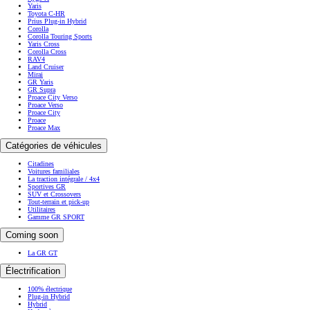
Yaris
Toyota C-HR
Prius Plug-in Hybrid
Corolla
Corolla Touring Sports
Yaris Cross
Corolla Cross
RAV4
Land Cruiser
Mirai
GR Yaris
GR Supra
Proace City Verso
Proace Verso
Proace City
Proace
Proace Max
Catégories de véhicules
Citadines
Voitures familiales
La traction intégrale / 4x4
Sportives GR
SUV et Crossovers
Tout-terrain et pick-up
Utilitaires
Gamme GR SPORT
Coming soon
La GR GT
Électrification
100% électrique
Plug-in Hybrid
Hybrid