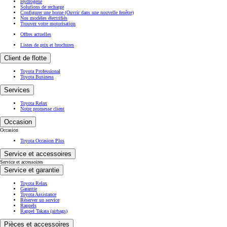
Hydrogène
Solutions de recharge
Configurer une borne
(Ouvrir dans une nouvelle fenêtre)
Nos modèles électrifiés
Trouvez votre motorisation
Offres actuelles
Listes de prix et brochures
Client de flotte
Toyota Professional
Toyota Business
Services
Toyota Relax
Notre promesse client
Occasion
Occasion
Toyota Occasion Plus
Service et accessoires
Service et accessoires
Service et garantie
Toyota Relax
Garantie
Toyota Assistance
Réserver un service
Rappels
Rappel Takata (airbags)
Pièces et accessoires