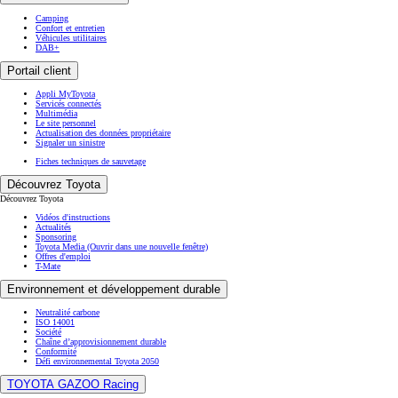
Camping
Confort et entretien
Véhicules utilitaires
DAB+
Portail client
Appli MyToyota
Servicés connectés
Multimédia
Le site personnel
Actualisation des données propriétaire
Signaler un sinistre
Fiches techniques de sauvetage
Découvrez Toyota
Découvrez Toyota
Vidéos d'instructions
Actualités
Sponsoring
Toyota Media
(Ouvrir dans une nouvelle fenêtre)
Offres d'emploi
T-Mate
Environnement et développement durable
Neutralité carbone
ISO 14001
Société
Chaîne d’approvisionnement durable
Conformité
Défi environnemental Toyota 2050
TOYOTA GAZOO Racing