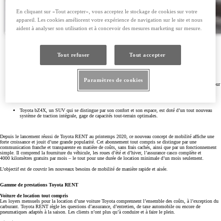
En cliquant sur «Tout accepter», vous acceptez le stockage de cookies sur votre
appareil. Les cookies améliorent votre expérience de navigation sur le site et nous
aident à analyser son utilisation et à concevoir des mesures marketing sur mesure.
Tout refuser
Tout accepter
Le nouveau Toyota Aygo X et le nouveau bZ4X tout électrique sont désormais disponible à la
location en abonnement avec Toyota RENT.
Paramètres de cookies
Le tout nouveau Toyota Aygo X est un crossover unique en son genre dans le segment A, conçu pour
répondre aux exigences de la vie urbaine et périurbaine.
Toyota bZ4X, un SUV qui se distingue par son confort et son espace, est doté d’un tout nouveau
système de traction intégrale, gage de capacités tout-terrain optimales.
Depuis le lancement réussi de Toyota RENT au printemps 2020, ce nouveau concept de mobilité affiche une
forte croissance et jouit d’une grande popularité. Cet abonnement tout compris se distingue par une
communication franche et transparente en matière de coûts, sans frais cachés, ainsi que par un fonctionnement
simple. Il comprend la fourniture du véhicule, les roues d’été et d’hiver, l’assurance casco complète et
4000 kilomètres gratuits par mois – le tout pour une durée de location minimale d’un mois seulement.
L’objectif est de couvrir les nouveaux besoins de mobilité de manière rapide et aisée.
Gamme de prestations Toyota RENT
Voiture de location tout compris
Les loyers mensuels pour la location d’une voiture Toyota comprennent l’ensemble des coûts, à l’exception du
carburant. Toyota RENT règle les questions d’assurance, d’entretien, de taxe automobile ou encore de
pneumatiques adaptés à la saison. Les clients n’ont plus qu’à conduire et à faire le plein.