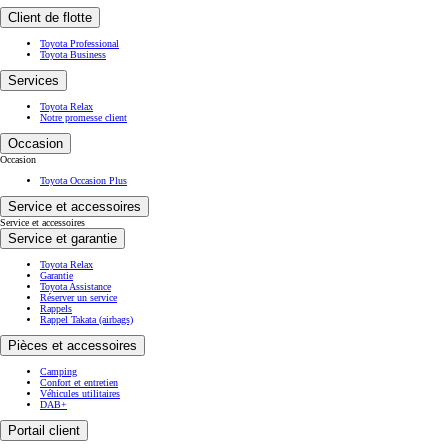
Client de flotte
Toyota Professional
Toyota Business
Services
Toyota Relax
Notre promesse client
Occasion
Occasion
Toyota Occasion Plus
Service et accessoires
Service et accessoires
Service et garantie
Toyota Relax
Garantie
Toyota Assistance
Réserver un service
Rappels
Rappel Takata (airbags)
Pièces et accessoires
Camping
Confort et entretien
Véhicules utilitaires
DAB+
Portail client