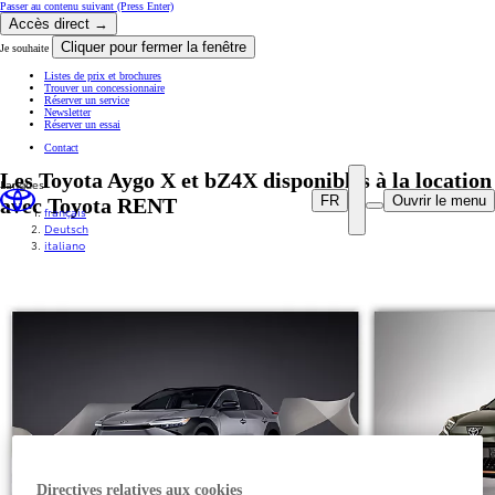
Passer au contenu suivant
(Press Enter)
Accès direct →
Cliquer pour fermer la fenêtre
Je souhaite
Listes de prix et brochures
Trouver un concessionnaire
Réserver un service
Newsletter
Réserver un essai
Contact
Les Toyota Aygo X et bZ4X disponibles à la location
Langues
FR
Ouvrir le menu
avec Toyota RENT
français
Deutsch
italiano
Directives relatives aux cookies