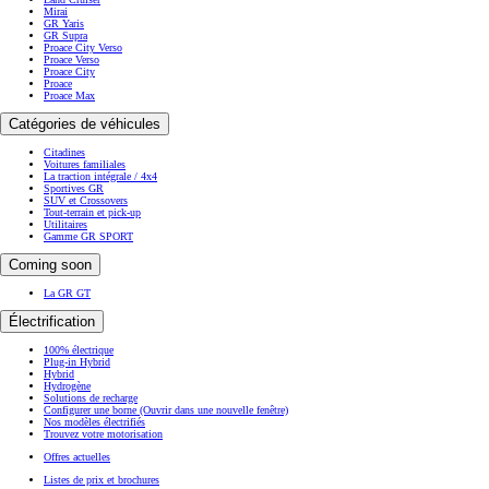
Mirai
GR Yaris
GR Supra
Proace City Verso
Proace Verso
Proace City
Proace
Proace Max
Catégories de véhicules
Citadines
Voitures familiales
La traction intégrale / 4x4
Sportives GR
SUV et Crossovers
Tout-terrain et pick-up
Utilitaires
Gamme GR SPORT
Coming soon
La GR GT
Électrification
100% électrique
Plug-in Hybrid
Hybrid
Hydrogène
Solutions de recharge
Configurer une borne
(Ouvrir dans une nouvelle fenêtre)
Nos modèles électrifiés
Trouvez votre motorisation
Offres actuelles
Listes de prix et brochures