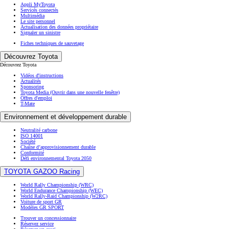
Appli MyToyota
Servicés connectés
Multimédia
Le site personnel
Actualisation des données propriétaire
Signaler un sinistre
Fiches techniques de sauvetage
Découvrez Toyota
Découvrez Toyota
Vidéos d'instructions
Actualités
Sponsoring
Toyota Media
(Ouvrir dans une nouvelle fenêtre)
Offres d'emploi
T-Mate
Environnement et développement durable
Neutralité carbone
ISO 14001
Société
Chaîne d’approvisionnement durable
Conformité
Défi environnemental Toyota 2050
TOYOTA GAZOO Racing
World Rally Championship (WRC)
World Endurance Championship (WEC)
World Rally-Raid Championship (W2RC)
Voiture de sport GR
Modèles GR SPORT
Trouver un concessionnaire
Réservez service