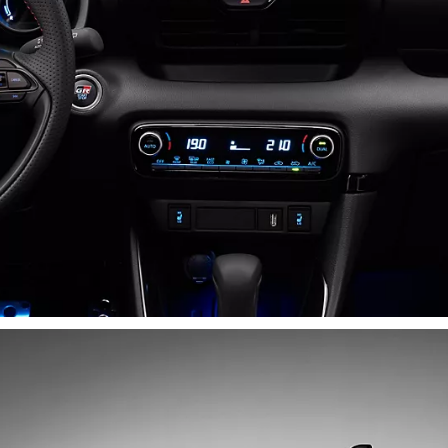
Dès
Dès 201.20 /mois
mois