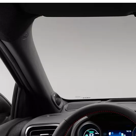
Dès
Dès 97.50 /mois
mois
Corolla Touring Sports
HYBRIDE