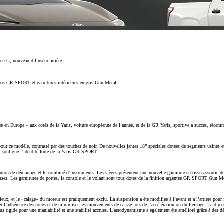
 en G, nouveau diffuseur arrière
logos GR SPORT et garnitures intérieures en gris Gun Metal
 en Europe – aux côtés de la Yaris, voiture européenne de l’année, et de la GR Yaris, sportive à succès, réce
Dès
our ce modèle, contrasté par des touches de noir. De nouvelles jantes 18’’ spéciales dotées de segments usiné
T souligne l’identité forte de la Yaris GR SPORT.
Dès 234.65 /mois
mois
outon de démarrage et le combiné d’instruments. Les sièges présentent une nouvelle garniture en tissu assortie 
sses. Les garnitures de portes, la console et le volant sont tous dotés de la finition argentée GR SPORT Gun Me
Yaris Cross
HYBRIDE
, et le «calage» du moteur est pratiquement exclu. La suspension a été modifiée à l’avant et à l’arrière pour f
iser l’adhérence des roues et de minimiser les mouvements de caisse lors de l’accélération ou du freinage. La dire
lus rigide pour une maniabilité et une stabilité accrues. L’aérodynamisme a également été amélioré grâce à des dé