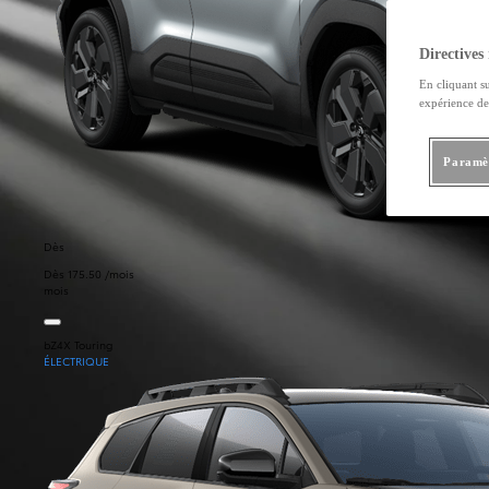
Directives 
En cliquant s
expérience de 
Paramèt
Dès
Dès 175.50 /mois
mois
bZ4X Touring
ÉLECTRIQUE