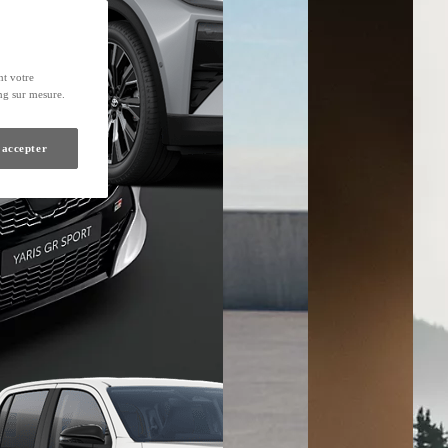
nt votre
ing sur mesure.
 accepter