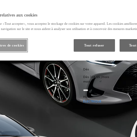
relatives aux cookies
ur «Tout accepter», vous acceptez le stockage de cookies sur votre appareil. Les cookies améliore
navigation sur le site et nous aident à analyser son utilisation et à concevoir des mesures market
res de cookies
Tout refuser
Tout
Dès
Dès 334.65 /mois
mois
Hilux
ÉLECTRIQUE