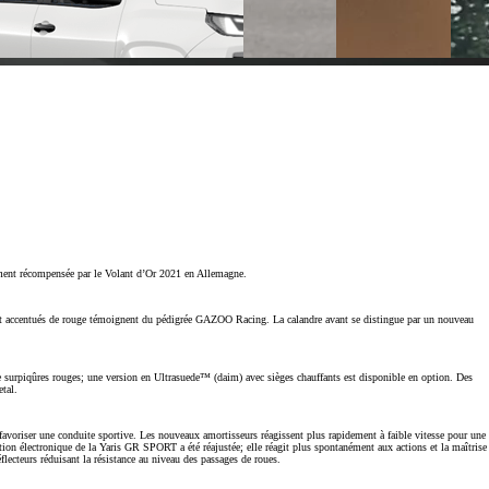
mment récompensée par le Volant d’Or 2021 en Allemagne.
s et accentués de rouge témoignent du pédigrée GAZOO Racing. La calandre avant se distingue par un nouveau
de surpiqûres rouges; une version en Ultrasuede™ (daim) avec sièges chauffants est disponible en option. Des
tal.
avoriser une conduite sportive. Les nouveaux amortisseurs réagissent plus rapidement à faible vitesse pour une
ction électronique de la Yaris GR SPORT a été réajustée; elle réagit plus spontanément aux actions et la maîtrise
flecteurs réduisant la résistance au niveau des passages de roues.