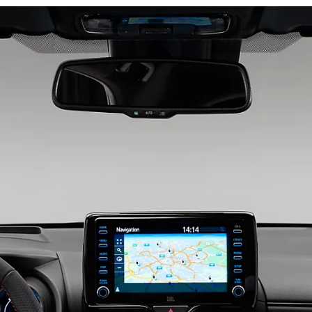
Dès
Dès 78.40 /mois
mois
Corolla Cross
HYBRIDE