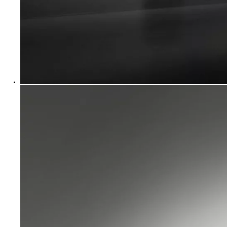
Dès
Dès 125.30 /mois
mois
Land Cruiser
MILD HYBRID
Dès
Dès 326.05 /mois
mois
Proace City Verso
COMBUSTION OU ÉLECTRIQUE
Dès
Dès 157.85 /mois
mois
Proace
COMBUSTION OU ÉLECTRIQUE
Dès
Dès 308.50 /mois