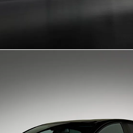
Dès
Dès 577.05 /mois
mois
GR Supra
Dès
Dès 349.65 /mois
mois
Proace Verso
COMBUSTION OU ÉLECTRIQUE
Dès
Dès 231.25 /mois
mois
Proace Max
COMBUSTION OU ÉLECTRIQUE
Dès
Dès 438.90 /mois