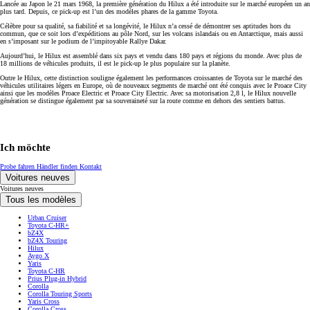
Lancée au Japon le 21 mars 1968, la première génération du Hilux a été introduite sur le marché européen un an
plus tard. Depuis, ce pick-up est l’un des modèles phares de la gamme Toyota.
Célèbre pour sa qualité, sa fiabilité et sa longévité, le Hilux n’a cessé de démontrer ses aptitudes hors du
commun, que ce soit lors d’expéditions au pôle Nord, sur les volcans islandais ou en Antarctique, mais aussi
en s’imposant sur le podium de l’impitoyable Rallye Dakar.
Aujourd’hui, le Hilux est assemblé dans six pays et vendu dans 180 pays et régions du monde. Avec plus de
18 millions de véhicules produits, il est le pick-up le plus populaire sur la planète.
Outre le Hilux, cette distinction souligne également les performances croissantes de Toyota sur le marché des
véhicules utilitaires légers en Europe, où de nouveaux segments de marché ont été conquis avec le Proace City
ainsi que les modèles Proace Electric et Proace City Electric. Avec sa motorisation 2,8 l, le Hilux nouvelle
génération se distingue également par sa souveraineté sur la route comme en dehors des sentiers battus.
Ich möchte
Probe fahren
Händler finden
Kontakt
Voitures neuves
Voitures neuves
Tous les modèles
Urban Cruiser
Toyota C-HR+
bZ4X
bZ4X Touring
Hilux
Aygo X
Yaris
Toyota C-HR
Prius Plug-in Hybrid
Corolla
Corolla Touring Sports
Yaris Cross
Corolla Cross