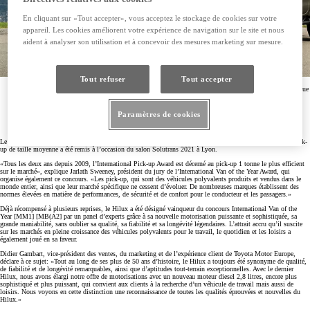
En cliquant sur «Tout accepter», vous acceptez le stockage de cookies sur votre
appareil. Les cookies améliorent votre expérience de navigation sur le site et nous
aident à analyser son utilisation et à concevoir des mesures marketing sur mesure.
Tout refuser
Tout accepter
Le jury a apprécié sa nouvelle motorisation puissante et sophistiquée, sa grande maniabilité ainsi que
sa qualité, sa fiabilité et sa longévité légendaires
Cette récompense prestigieuse encourage Toyota à renforcer sa position sur le marché européen des
Paramètres de cookies
véhicules utilitaires légers
Le 6e International Pick-up Award 2022/2023 a été décerné au Toyota Hilux. Ce prix prestigieux pour les pick-
up de taille moyenne a été remis à l’occasion du salon Solutrans 2021 à Lyon.
«Tous les deux ans depuis 2009, l’International Pick-up Award est décerné au pick-up 1 tonne le plus efficient
sur le marché», explique Jarlath Sweeney, président du jury de l’International Van of the Year Award, qui
organise également ce concours. «Les pick-up, qui sont des véhicules polyvalents produits et vendus dans le
monde entier, ainsi que leur marché spécifique ne cessent d’évoluer. De nombreuses marques établissent des
normes élevées en matière de performances, de sécurité et de confort pour le conducteur et les passagers.»
Déjà récompensé à plusieurs reprises, le Hilux a été désigné vainqueur du concours International Van of the
Year [MM1] [MB(A2] par un panel d’experts grâce à sa nouvelle motorisation puissante et sophistiquée, sa
grande maniabilité, sans oublier sa qualité, sa fiabilité et sa longévité légendaires. L’attrait accru qu’il suscite
sur les marchés en pleine croissance des véhicules polyvalents pour le travail, le quotidien et les loisirs a
également joué en sa faveur.
Didier Gambart, vice-président des ventes, du marketing et de l’expérience client de Toyota Motor Europe,
déclare à ce sujet: «Tout au long de ses plus de 50 ans d’histoire, le Hilux a toujours été synonyme de qualité,
de fiabilité et de longévité remarquables, ainsi que d’aptitudes tout-terrain exceptionnelles. Avec le dernier
Hilux, nous avons élargi notre offre de motorisations avec un nouveau moteur diesel 2,8 litres, encore plus
sophistiqué et plus puissant, qui convient aux clients à la recherche d’un véhicule de travail mais aussi de
loisirs. Nous voyons en cette distinction une reconnaissance de toutes les qualités éprouvées et nouvelles du
Hilux.»