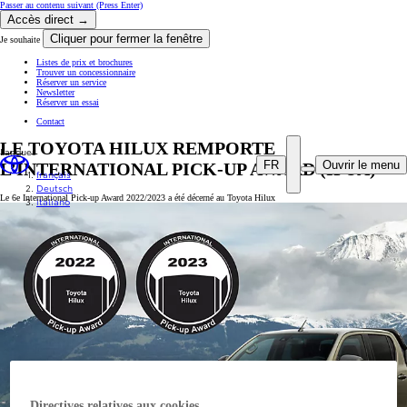
Passer au contenu suivant
(Press Enter)
Accès direct →
Cliquer pour fermer la fenêtre
Je souhaite
Listes de prix et brochures
Trouver un concessionnaire
Réserver un service
Newsletter
Réserver un essai
Contact
LE TOYOTA HILUX REMPORTE
Langues
FR
Ouvrir le menu
L’INTERNATIONAL PICK-UP AWARD (IPUA)
français
Deutsch
Le 6e International Pick-up Award 2022/2023 a été décerné au Toyota Hilux
italiano
Directives relatives aux cookies