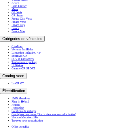
RAV4
Land Cruiser
Mirai
GR Yaris
GR Supra
Proace City Verso
Proace Verso
Proace City
Proace
Proace Max
Catégories de véhicules
Citadines
Voitures familiales
La traction intégrale / 4x4
Sportives GR
SUV et Crossovers
Tout-terrain et pick-up
Utilitaires
Gamme GR SPORT
Coming soon
La GR GT
Électrification
100% électrique
Plug-in Hybrid
Hybrid
Hydrogène
Solutions de recharge
Configurer une borne
(Ouvrir dans une nouvelle fenêtre)
Nos modèles électrifiés
Trouvez votre motorisation
Offres actuelles