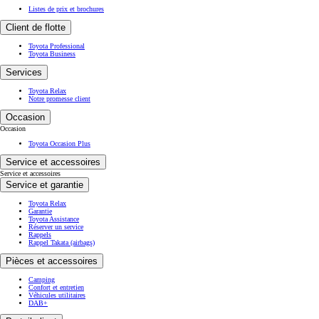
Listes de prix et brochures
Client de flotte
Toyota Professional
Toyota Business
Services
Toyota Relax
Notre promesse client
Occasion
Occasion
Toyota Occasion Plus
Service et accessoires
Service et accessoires
Service et garantie
Toyota Relax
Garantie
Toyota Assistance
Réserver un service
Rappels
Rappel Takata (airbags)
Pièces et accessoires
Camping
Confort et entretien
Véhicules utilitaires
DAB+