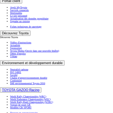
Portail client
Appli MyToyota
Servicés connectés
Multimédia
Le site personnel
Actualisation des données propriétaire
Signaler un sinistre
Fiches techniques de sauvetage
Découvrez Toyota
Découvrez Toyota
Vidéos d'instructions
Actualités
Sponsoring
Toyota Media
(Ouvrir dans une nouvelle fenêtre)
Offres d'emploi
T-Mate
Environnement et développement durable
Neutralité carbone
ISO 14001
Société
Chaîne d’approvisionnement durable
Conformité
Défi environnemental Toyota 2050
TOYOTA GAZOO Racing
World Rally Championship (WRC)
World Endurance Championship (WEC)
World Rally-Raid Championship (W2RC)
Voiture de sport GR
Modèles GR SPORT
Trouver un concessionnaire